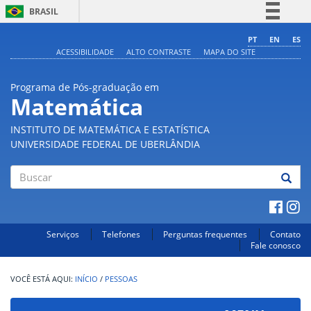
BRASIL
Simplifique!
PT
EN
ES
ACESSIBILIDADE
ALTO CONTRASTE
MAPA DO SITE
Comunica BR
Participe
Programa de Pós-graduação em
Acesso à informação
Matemática
Legislação
INSTITUTO DE MATEMÁTICA E ESTATÍSTICA
Canais
UNIVERSIDADE FEDERAL DE UBERLÂNDIA
Buscar
Serviços
Telefones
Perguntas frequentes
Contato
Fale conosco
INÍCIO
/
PESSOAS