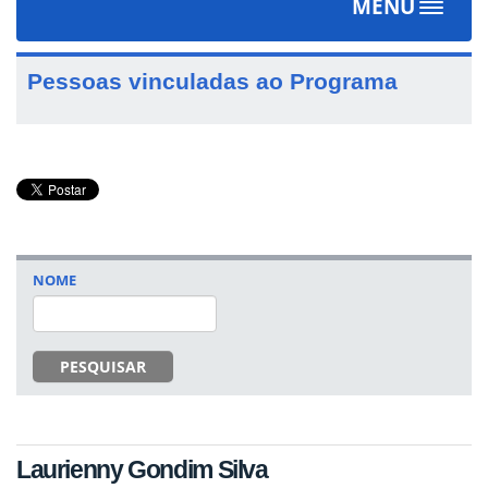
MENU
Toggle
navigat
Pessoas vinculadas ao Programa
NOME
PESQUISAR
Laurienny Gondim Silva