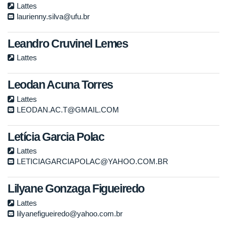
Lattes
laurienny.silva@ufu.br
Leandro Cruvinel Lemes
Lattes
Leodan Acuna Torres
Lattes
LEODAN.AC.T@GMAIL.COM
Letícia Garcia Polac
Lattes
LETICIAGARCIAPOLAC@YAHOO.COM.BR
Lilyane Gonzaga Figueiredo
Lattes
lilyanefigueiredo@yahoo.com.br