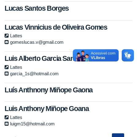
Lucas Santos Borges
Lucas Vinnicius de Oliveira Gomes
Lattes
gomeslucas.v@gmail.com
Luis Alberto Garcia Santisteban
Lattes
garcia_1s@hotmail.com
Luís Anthnony Miñope Gaona
Luis Anthony Miñope Goana
Lattes
luigm15@hotmail.com