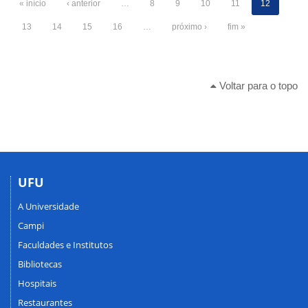
« início
‹ anterior
…
8
9
10
11
12
13
14
15
16
…
próximo ›
fim »
Voltar para o topo
UFU
A Universidade
Campi
Faculdades e Institutos
Bibliotecas
Hospitais
Restaurantes