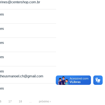
rines@centershop.com.br
tes
tes
tes
tes
tes
theusmanoel.ch@gmail.com
tes
6
17
18
…
próximo ›