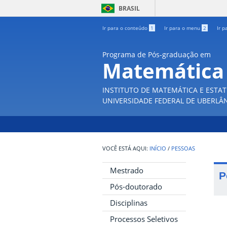
BRASIL
Ir para o conteúdo
1
Ir para o menu
2
Ir p
Programa de Pós-graduação em
Matemática
INSTITUTO DE MATEMÁTICA E ESTAT
UNIVERSIDADE FEDERAL DE UBERLÂ
INÍCIO
/
PESSOAS
Mestrado
P
Pós-doutorado
Disciplinas
Processos Seletivos