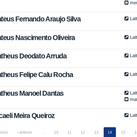
mei
teus Fernando Araujo Silva
Lat
teus Nascimento Oliveira
Lat
theus Deodato Arruda
Lat
theus Felipe Calu Rocha
Lat
theus Manoel Dantas
Lat
ma
caeli Meira Queiroz
Lat
início
‹ anterior
…
10
11
12
13
14
15
1