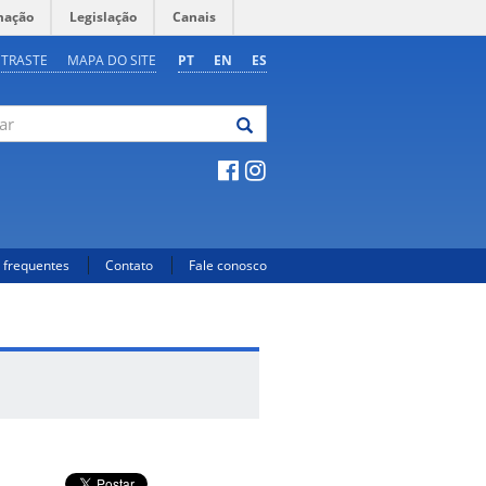
mação
Legislação
Canais
NTRASTE
MAPA DO SITE
PT
EN
ES
 frequentes
Contato
Fale conosco