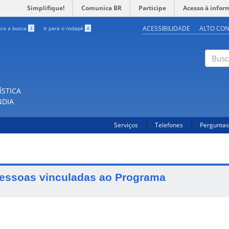
Simplifique!
Comunica BR
Participe
Acesso à infor
ACESSIBILIDADE
ALTO CO
ara a busca
3
Ir para o rodapé
4
Buscar
ÍSTICA
NDIA
Serviços
Telefones
Perguntas
essoas vinculadas ao Programa