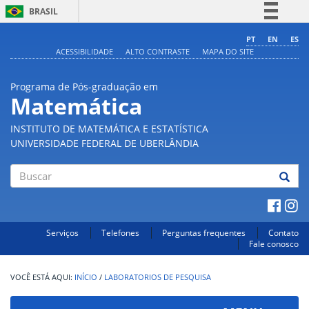
BRASIL
Simplifique!
PT
EN
ES
ACESSIBILIDADE
ALTO CONTRASTE
MAPA DO SITE
Comunica BR
Participe
Programa de Pós-graduação em
Acesso à informação
Matemática
Legislação
INSTITUTO DE MATEMÁTICA E ESTATÍSTICA
Canais
UNIVERSIDADE FEDERAL DE UBERLÂNDIA
Buscar
Serviços
Telefones
Perguntas frequentes
Contato
Fale conosco
INÍCIO
/
LABORATORIOS DE PESQUISA