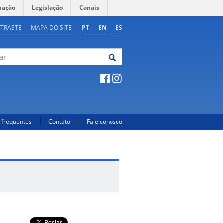
mação
Legislação
Canais
NTRASTE
MAPA DO SITE
PT
EN
ES
 frequentes
Contato
Fale conosco