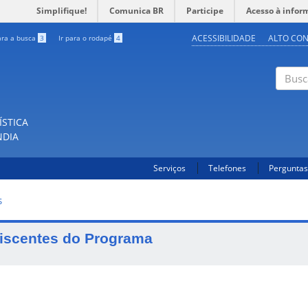
Simplifique!
Comunica BR
Participe
Acesso à infor
ACESSIBILIDADE
ALTO CO
ara a busca
3
Ir para o rodapé
4
Buscar
ÍSTICA
NDIA
Serviços
Telefones
Perguntas
S
iscentes do Programa