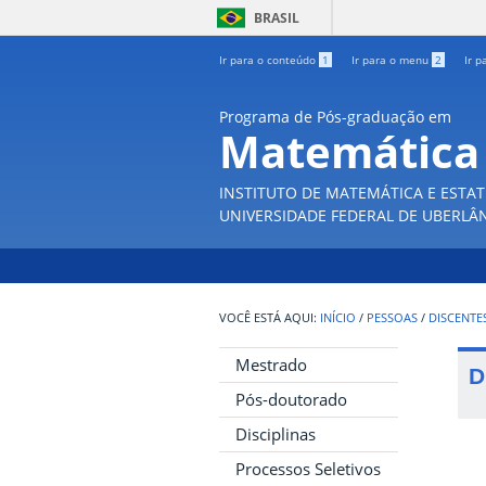
BRASIL
Ir para o conteúdo
1
Ir para o menu
2
Ir p
Programa de Pós-graduação em
Matemática
INSTITUTO DE MATEMÁTICA E ESTAT
UNIVERSIDADE FEDERAL DE UBERLÂ
INÍCIO
/
PESSOAS
/
DISCENTE
Mestrado
D
Pós-doutorado
Disciplinas
Processos Seletivos