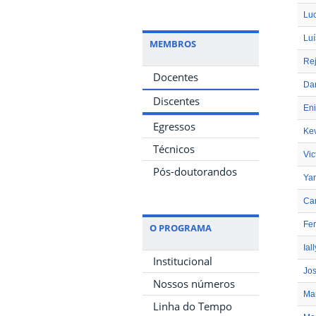
Lu
Luí
MEMBROS
Re
Docentes
Dan
Discentes
Eni
Egressos
Kev
Técnicos
Vic
Pós-doutorandos
Yar
Car
Fer
O PROGRAMA
Ial
Institucional
Jo
Nossos números
Ma
Linha do Tempo