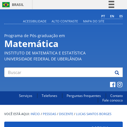
BRASIL
Simplifique!
PT
EN
ES
ACESSIBILIDADE
ALTO CONTRASTE
MAPA DO SITE
Comunica BR
Participe
Programa de Pós-graduação em
Acesso à informação
Matemática
Legislação
INSTITUTO DE MATEMÁTICA E ESTATÍSTICA
Canais
UNIVERSIDADE FEDERAL DE UBERLÂNDIA
Buscar
Serviços
Telefones
Perguntas frequentes
Contato
Fale conosco
INÍCIO
/
PESSOAS
/
DISCENTE
/
LUCAS SANTOS BORGES