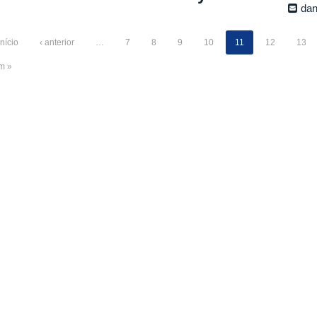
da
início
‹ anterior
…
7
8
9
10
11
12
13
im »