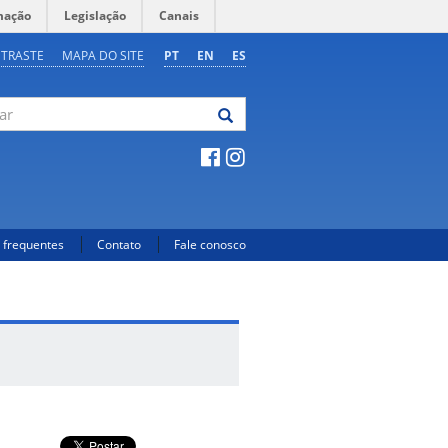
mação
Legislação
Canais
NTRASTE
MAPA DO SITE
PT
EN
ES
 frequentes
Contato
Fale conosco