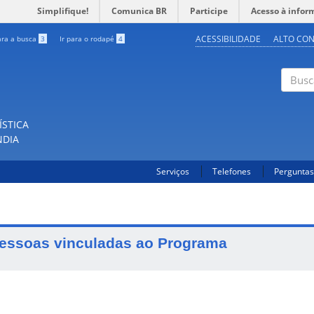
Simplifique!
Comunica BR
Participe
Acesso à infor
ACESSIBILIDADE
ALTO CO
ara a busca
3
Ir para o rodapé
4
Buscar
ÍSTICA
NDIA
Serviços
Telefones
Perguntas
essoas vinculadas ao Programa