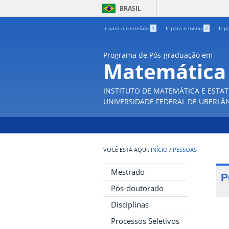
BRASIL
Ir para o conteúdo
1
Ir para o menu
2
Ir p
Programa de Pós-graduação em
Matemática
INSTITUTO DE MATEMÁTICA E ESTAT
UNIVERSIDADE FEDERAL DE UBERLÂ
INÍCIO
/
PESSOAS
Mestrado
P
Pós-doutorado
Disciplinas
Processos Seletivos