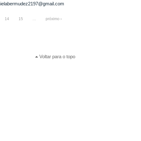
nielabermudez2197@gmail.com
14
15
…
próximo ›
Voltar para o topo