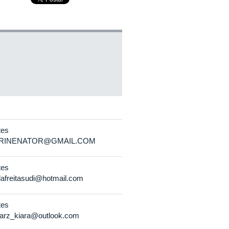
tes
RINENATOR@GMAIL.COM
tes
lafreitasudi@hotmail.com
tes
karz_kiara@outlook.com