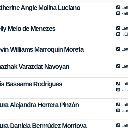
therine Angie Molina Luciano
Lat
kat
lly Melo de Menezes
Lat
KE
vin Williams Marroquin Moreta
Lat
azhak Varazdat Navoyan
Lat
ís Bassame Rodrigues
Lat
la
ura Alejandra Herrera Pinzón
Lat
lau
ura Daniela Bermúdez Montoya
Lat