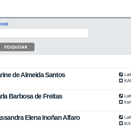
OME
PESQUISAR
rine de Almeida Santos
Lat
KA
rla Barbosa de Freitas
Lat
kar
ssandra Elena Inoñan Alfaro
Lat
lic