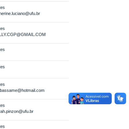
tes
herine.luciano@ufu.br
tes
LLY.CGP@GMAIL.COM
tes
tes
tes
isbassame@hotmail.com
tes
rah.pinzon@ufu.br
tes