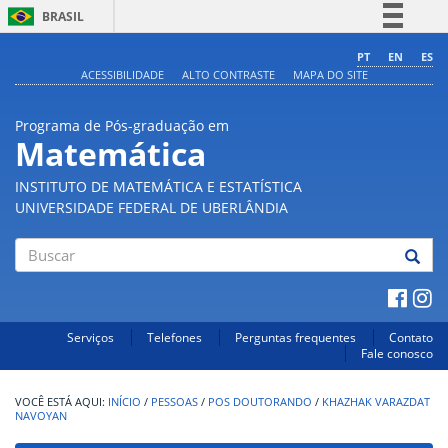
BRASIL
Simplifique!
PT
EN
ES
ACESSIBILIDADE
ALTO CONTRASTE
MAPA DO SITE
Comunica BR
Participe
Programa de Pós-graduação em
Acesso à informação
Matemática
Legislação
INSTITUTO DE MATEMÁTICA E ESTATÍSTICA
Canais
UNIVERSIDADE FEDERAL DE UBERLÂNDIA
Buscar
Serviços
Telefones
Perguntas frequentes
Contato
Fale conosco
INÍCIO
/
PESSOAS
/
POS DOUTORANDO
/
KHAZHAK VARAZDAT
NAVOYAN