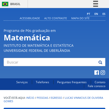
BRASIL
Simplifique!
PT
EN
ES
ACESSIBILIDADE
ALTO CONTRASTE
MAPA DO SITE
Comunica BR
Participe
Programa de Pós-graduação em
Acesso à informação
Matemática
Legislação
INSTITUTO DE MATEMÁTICA E ESTATÍSTICA
Canais
UNIVERSIDADE FEDERAL DE UBERLÂNDIA
Buscar
Serviços
Telefones
Perguntas frequentes
Contato
Fale conosco
INÍCIO
/
PESSOAS
/
EGRESSO
/
LUCAS VINNICIUS DE OLIVEIRA
GOMES