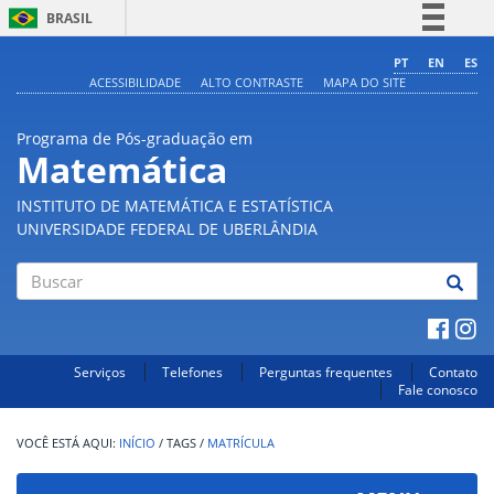
BRASIL
Simplifique!
PT
EN
ES
ACESSIBILIDADE
ALTO CONTRASTE
MAPA DO SITE
Comunica BR
Participe
Programa de Pós-graduação em
Acesso à informação
Matemática
Legislação
INSTITUTO DE MATEMÁTICA E ESTATÍSTICA
Canais
UNIVERSIDADE FEDERAL DE UBERLÂNDIA
Buscar
Serviços
Telefones
Perguntas frequentes
Contato
Fale conosco
INÍCIO
/
TAGS
/
MATRÍCULA