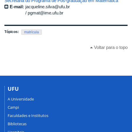
Secretaria do Programa de Pós-graduação em Matemática
E-mail:
jacqueline.silva@ufu.br
pgmat@ime.ufu.br
Tópicos:
matrícula
Voltar para o topo
UFU
A Universidade
Campi
Faculdades e Institutos
Bibliotecas
Hospitais