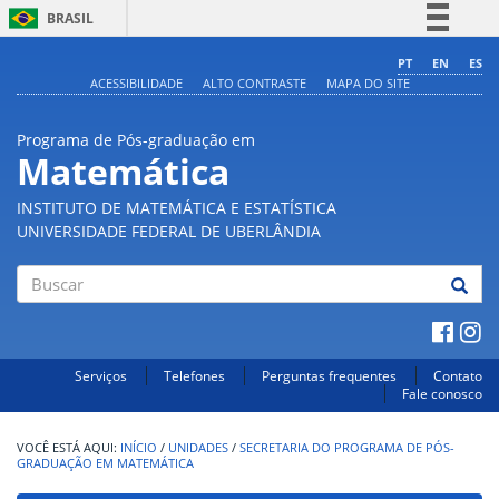
BRASIL
Simplifique!
PT
EN
ES
ACESSIBILIDADE
ALTO CONTRASTE
MAPA DO SITE
Comunica BR
Participe
Programa de Pós-graduação em
Acesso à informação
Matemática
Legislação
INSTITUTO DE MATEMÁTICA E ESTATÍSTICA
Canais
UNIVERSIDADE FEDERAL DE UBERLÂNDIA
Buscar
Serviços
Telefones
Perguntas frequentes
Contato
Fale conosco
INÍCIO
/
UNIDADES
/
SECRETARIA DO PROGRAMA DE PÓS-
GRADUAÇÃO EM MATEMÁTICA