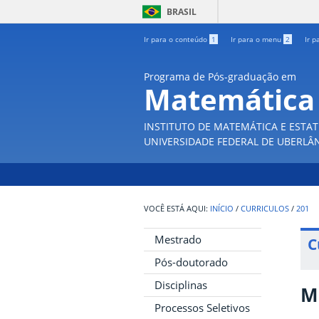
BRASIL
Ir para o conteúdo
1
Ir para o menu
2
Ir p
Programa de Pós-graduação em
Matemática
INSTITUTO DE MATEMÁTICA E ESTAT
UNIVERSIDADE FEDERAL DE UBERLÂ
INÍCIO
/
CURRICULOS
/
201
Mestrado
C
Pós-doutorado
Disciplinas
M
Processos Seletivos