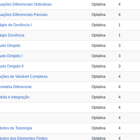
ações Diferenciais Ordinárias
Optativa
4
ações Diferenciais Parciais
Optativa
4
ágio de Docência I
Optativa
1
ágio Docência
Optativa
1
udo Dirigido
Optativa
3
udo Dirigido I
Optativa
3
udo Dirigido II
Optativa
3
nções de Variável Complexa
Optativa
4
metria Diferencial
Optativa
4
ida e Integração
Optativa
4
Optativa
4
Optativa
4
todos de Topologia
Optativa
4
odos dos Elementos Finitos
Optativa
4