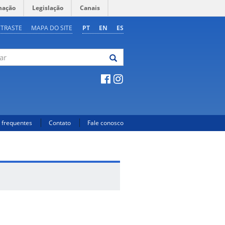
mação
Legislação
Canais
NTRASTE
MAPA DO SITE
PT
EN
ES
 frequentes
Contato
Fale conosco