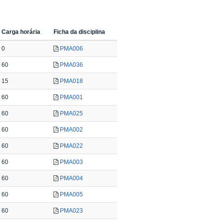
Carga horária
Ficha da disciplina
0
PMA006
60
PMA036
15
PMA018
60
PMA001
60
PMA025
60
PMA002
60
PMA022
60
PMA003
60
PMA004
60
PMA005
60
PMA023