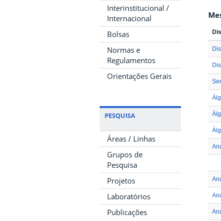
Interinstitucional /
Me
Internacional
Dis
Bolsas
Normas e
Dis
Regulamentos
Dis
Orientações Gerais
Se
Ál
Álg
PESQUISA
Álg
Áreas / Linhas
Aná
Grupos de
Pesquisa
Aná
Projetos
Laboratórios
Aná
Publicações
An