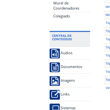
Mural de
Mé
Coordenadores
Mét
Colegiado
Tóp
Tóp
CENTRAL DE
CONTEÚDOS
Tóp
Tóp
Áudios
Tóp
Tóp
Documentos
Top
Top
Imagens
Var
Links
Sistemas