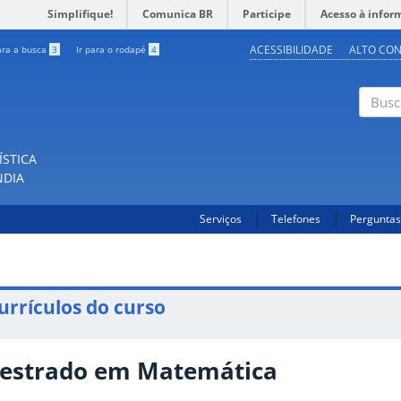
Simplifique!
Comunica BR
Participe
Acesso à infor
ACESSIBILIDADE
ALTO CO
ara a busca
3
Ir para o rodapé
4
Buscar
ÍSTICA
NDIA
Serviços
Telefones
Perguntas
urrículos do curso
estrado em Matemática