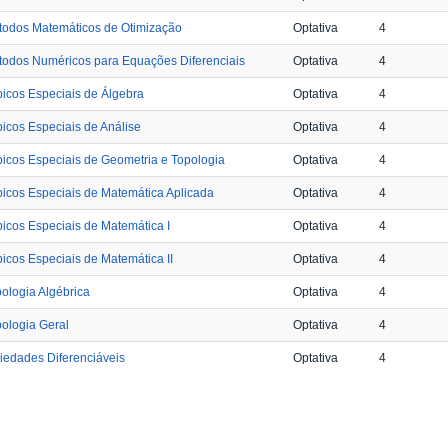
todos Matemáticos de Otimização
Optativa
4
odos Numéricos para Equações Diferenciais
Optativa
4
icos Especiais de Álgebra
Optativa
4
icos Especiais de Análise
Optativa
4
icos Especiais de Geometria e Topologia
Optativa
4
icos Especiais de Matemática Aplicada
Optativa
4
icos Especiais de Matemática I
Optativa
4
icos Especiais de Matemática II
Optativa
4
ologia Algébrica
Optativa
4
ologia Geral
Optativa
4
iedades Diferenciáveis
Optativa
4