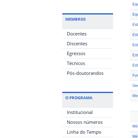
Equ
Equ
MEMBROS
Est
Docentes
Est
Discentes
Est
Egressos
Est
Técnicos
Est
Pós-doutorandos
Fu
Geo
Med
O PROGRAMA
Institucional
Nossos números
Mé
Linha do Tempo
Mét