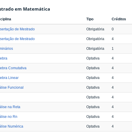
strado em Matemática
ciplina
Tipo
Créditos
sertação de Mestrado
Obrigatória
0
sertação de Mestrado
Obrigatória
4
minários
Obrigatória
1
gebra
Optativa
4
ebra Comutativa
Optativa
4
ebra Linear
Optativa
4
lise Funcional
Optativa
4
Optativa
4
lise na Reta
Optativa
4
lise no Rn
Optativa
4
álise Numérica
Optativa
4