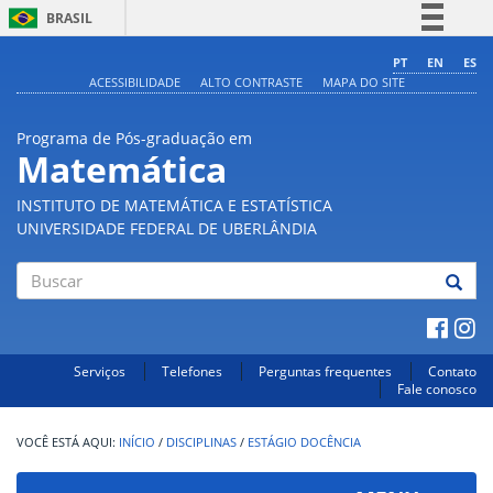
BRASIL
Simplifique!
PT
EN
ES
ACESSIBILIDADE
ALTO CONTRASTE
MAPA DO SITE
Comunica BR
Participe
Programa de Pós-graduação em
Acesso à informação
Matemática
Legislação
INSTITUTO DE MATEMÁTICA E ESTATÍSTICA
Canais
UNIVERSIDADE FEDERAL DE UBERLÂNDIA
Buscar
Serviços
Telefones
Perguntas frequentes
Contato
Fale conosco
INÍCIO
/
DISCIPLINAS
/
ESTÁGIO DOCÊNCIA