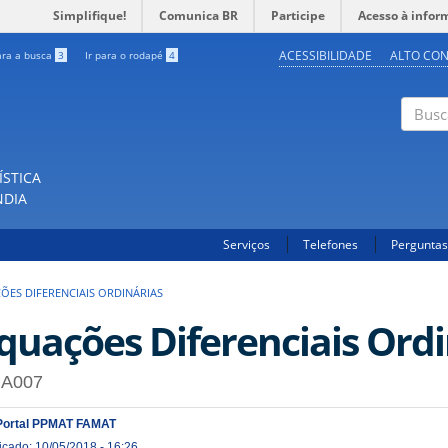
Simplifique!
Comunica BR
Participe
Acesso à infor
ACESSIBILIDADE
ALTO CO
ara a busca
3
Ir para o rodapé
4
Buscar
ÍSTICA
NDIA
Serviços
Telefones
Perguntas
ÕES DIFERENCIAIS ORDINÁRIAS
quações Diferenciais Ordi
A007
Portal PPMAT FAMAT
icado: 10/05/2018 - 16:26