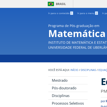
BRASIL
Ir para o conteúdo
1
Ir para o menu
2
Ir p
Programa de Pós-graduação em
Matemática
INSTITUTO DE MATEMÁTICA E ESTAT
UNIVERSIDADE FEDERAL DE UBERLÂ
INÍCIO
/
DISCIPLINAS
/
EQUAÇ
E
Mestrado
Pós-doutorado
PM
Disciplinas
por
Processos Seletivos
Publ