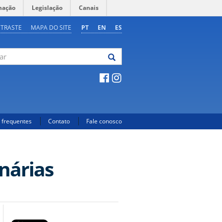
mação
Legislação
Canais
NTRASTE
MAPA DO SITE
PT
EN
ES
 frequentes
Contato
Fale conosco
nárias