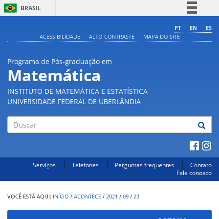
BRASIL
Simplifique!
PT
EN
ES
ACESSIBILIDADE
ALTO CONTRASTE
MAPA DO SITE
Comunica BR
Participe
Programa de Pós-graduação em
Acesso à informação
Matemática
Legislação
INSTITUTO DE MATEMÁTICA E ESTATÍSTICA
Canais
UNIVERSIDADE FEDERAL DE UBERLÂNDIA
Buscar
Serviços
Telefones
Perguntas frequentes
Contato
Fale conosco
INÍCIO
/
ACONTECE
/
2021
/
09
/
23