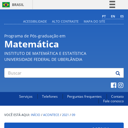
BRASIL
Simplifique!
PT
EN
ES
ACESSIBILIDADE
ALTO CONTRASTE
MAPA DO SITE
Comunica BR
Participe
Programa de Pós-graduação em
Acesso à informação
Matemática
Legislação
INSTITUTO DE MATEMÁTICA E ESTATÍSTICA
Canais
UNIVERSIDADE FEDERAL DE UBERLÂNDIA
Buscar
Serviços
Telefones
Perguntas frequentes
Contato
Fale conosco
INÍCIO
/
ACONTECE
/
2021
/
09