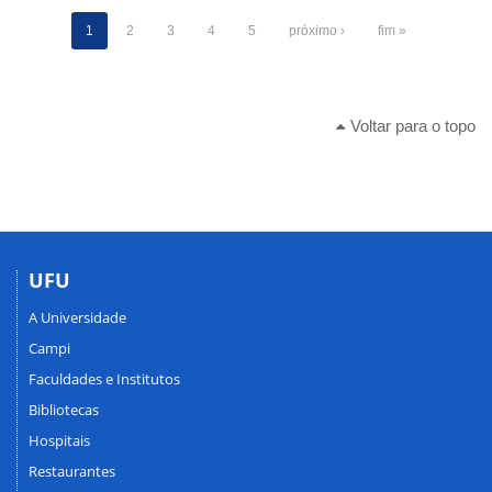
1
2
3
4
5
próximo ›
fim »
Voltar para o topo
UFU
A Universidade
Campi
Faculdades e Institutos
Bibliotecas
Hospitais
Restaurantes