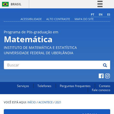
BRASIL
Simplifique!
PT
EN
ES
ACESSIBILIDADE
ALTO CONTRASTE
MAPA DO SITE
Comunica BR
Participe
Programa de Pós-graduação em
Acesso à informação
Matemática
Legislação
INSTITUTO DE MATEMÁTICA E ESTATÍSTICA
Canais
UNIVERSIDADE FEDERAL DE UBERLÂNDIA
Buscar
Serviços
Telefones
Perguntas frequentes
Contato
Fale conosco
INÍCIO
/
ACONTECE
/
2021