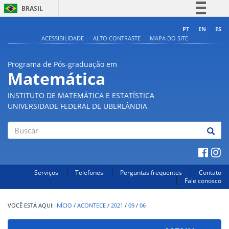
BRASIL
Simplifique!
PT
EN
ES
ACESSIBILIDADE
ALTO CONTRASTE
MAPA DO SITE
Comunica BR
Participe
Programa de Pós-graduação em
Acesso à informação
Matemática
Legislação
INSTITUTO DE MATEMÁTICA E ESTATÍSTICA
Canais
UNIVERSIDADE FEDERAL DE UBERLÂNDIA
Buscar
Serviços
Telefones
Perguntas frequentes
Contato
Fale conosco
INÍCIO
/
ACONTECE
/
2021
/
09
/
06