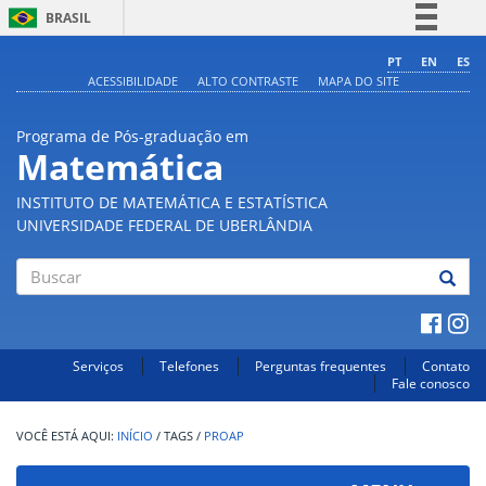
BRASIL
Simplifique!
PT
EN
ES
ACESSIBILIDADE
ALTO CONTRASTE
MAPA DO SITE
Comunica BR
Participe
Programa de Pós-graduação em
Acesso à informação
Matemática
Legislação
INSTITUTO DE MATEMÁTICA E ESTATÍSTICA
Canais
UNIVERSIDADE FEDERAL DE UBERLÂNDIA
Buscar
Serviços
Telefones
Perguntas frequentes
Contato
Fale conosco
INÍCIO
/
TAGS
/
PROAP