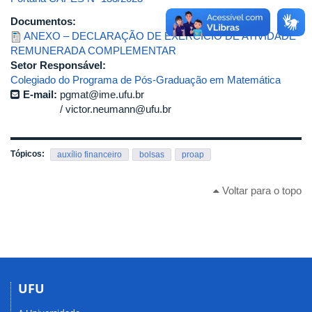
Documentos:
ANEXO – DECLARAÇÃO DE EXERCÍCIO DE ATIVIDADE
REMUNERADA COMPLEMENTAR
Setor Responsável:
Colegiado do Programa de Pós-Graduação em Matemática
E-mail:
pgmat@ime.ufu.br
victor.neumann@ufu.br
Tópicos:
auxílio financeiro
bolsas
proap
Voltar para o topo
UFU