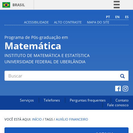
BRASIL
Simplifique!
PT
EN
ES
ACESSIBILIDADE
ALTO CONTRASTE
MAPA DO SITE
Comunica BR
Participe
Programa de Pós-graduação em
Acesso à informação
Matemática
Legislação
INSTITUTO DE MATEMÁTICA E ESTATÍSTICA
Canais
UNIVERSIDADE FEDERAL DE UBERLÂNDIA
Buscar
Serviços
Telefones
Perguntas frequentes
Contato
Fale conosco
INÍCIO
/
TAGS
/
AUXÍLIO FINANCEIRO