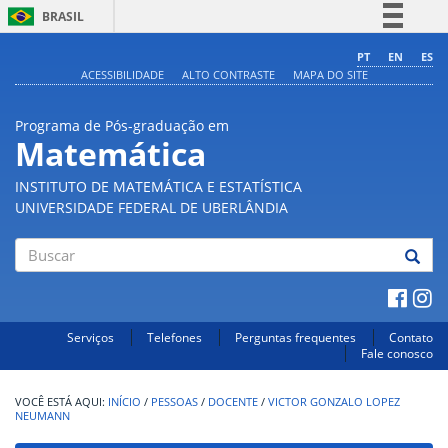
BRASIL
Simplifique!
PT
EN
ES
ACESSIBILIDADE
ALTO CONTRASTE
MAPA DO SITE
Comunica BR
Participe
Programa de Pós-graduação em
Acesso à informação
Matemática
Legislação
INSTITUTO DE MATEMÁTICA E ESTATÍSTICA
Canais
UNIVERSIDADE FEDERAL DE UBERLÂNDIA
Buscar
Serviços
Telefones
Perguntas frequentes
Contato
Fale conosco
INÍCIO
/
PESSOAS
/
DOCENTE
/
VICTOR GONZALO LOPEZ
NEUMANN