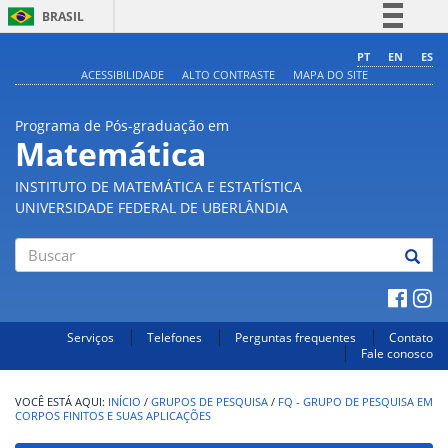
BRASIL
Simplifique!
PT
EN
ES
ACESSIBILIDADE
ALTO CONTRASTE
MAPA DO SITE
Comunica BR
Participe
Programa de Pós-graduação em
Acesso à informação
Matemática
Legislação
INSTITUTO DE MATEMÁTICA E ESTATÍSTICA
Canais
UNIVERSIDADE FEDERAL DE UBERLÂNDIA
Buscar
Serviços
Telefones
Perguntas frequentes
Contato
Fale conosco
INÍCIO
/
GRUPOS DE PESQUISA
/
FQ - GRUPO DE PESQUISA EM
CORPOS FINITOS E SUAS APLICAÇÕES