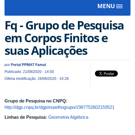
MENU
Toggle
navigat
Fq - Grupo de Pesquisa
em Corpos Finitos e
suas Aplicações
por
Portal PPMAT Famat
Publicado: 21/08/2020 - 14:00
Última modificação: 26/08/2020 - 10:28
Grupo de Pesquisa no CNPQ:
http://dgp.cnpq.br/dgp/espelhogrupo/1987752602159521
Linhas de Pesquisa:
Geometria Algébrica