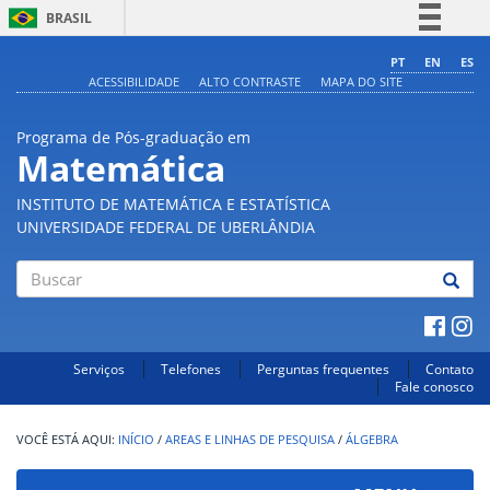
BRASIL
Simplifique!
PT
EN
ES
ACESSIBILIDADE
ALTO CONTRASTE
MAPA DO SITE
Comunica BR
Participe
Programa de Pós-graduação em
Acesso à informação
Matemática
Legislação
INSTITUTO DE MATEMÁTICA E ESTATÍSTICA
Canais
UNIVERSIDADE FEDERAL DE UBERLÂNDIA
Buscar
Serviços
Telefones
Perguntas frequentes
Contato
Fale conosco
INÍCIO
/
AREAS E LINHAS DE PESQUISA
/
ÁLGEBRA