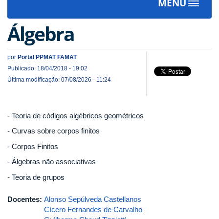
MENU
Toggle
navigat
Álgebra
por
Portal PPMAT FAMAT
Publicado: 18/04/2018 - 19:02
Última modificação: 07/08/2026 - 11:24
- Teoria de códigos algébricos geométricos
- Curvas sobre corpos finitos
- Corpos Finitos
- Álgebras não associativas
- Teoria de grupos
Docentes:
Alonso Sepúlveda Castellanos
Cícero Fernandes de Carvalho