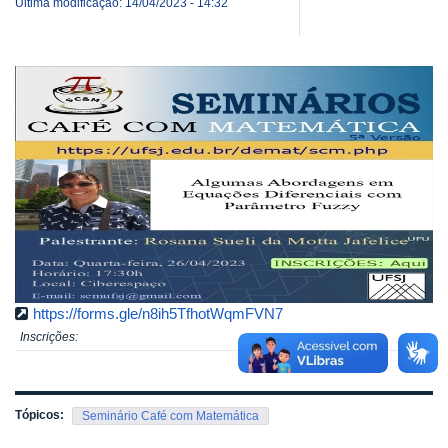
Última modificação: 14/04/2023 - 14:32
https://forms.gle/n8ih5TfhotWqmFVN7
Inscrições:
Tópicos:
Seminário Café com Matemática