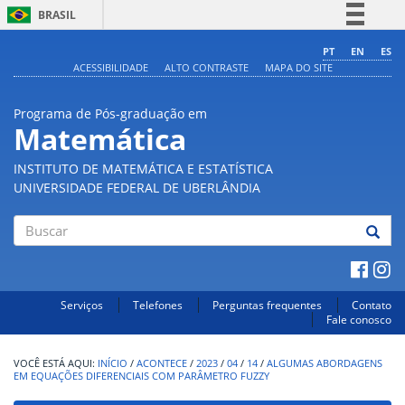
BRASIL
Simplifique!
PT
EN
ES
ACESSIBILIDADE
ALTO CONTRASTE
MAPA DO SITE
Comunica BR
Participe
Programa de Pós-graduação em
Acesso à informação
Matemática
Legislação
INSTITUTO DE MATEMÁTICA E ESTATÍSTICA
Canais
UNIVERSIDADE FEDERAL DE UBERLÂNDIA
Buscar
Serviços
Telefones
Perguntas frequentes
Contato
Fale conosco
INÍCIO
/
ACONTECE
/
2023
/
04
/
14
/
ALGUMAS ABORDAGENS
EM EQUAÇÕES DIFERENCIAIS COM PARÂMETRO FUZZY