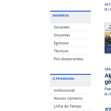
às1
12
MEMBROS
Docentes
Discentes
Egressos
Técnicos
Pós-doutorandos
SEM
Al
O PROGRAMA
gê
Pale
Institucional
10
Nossos números
Linha do Tempo