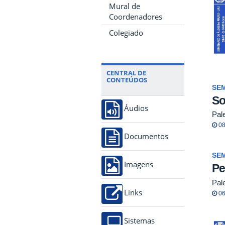
Mural de
Coordenadores
Colegiado
CENTRAL DE
CONTEÚDOS
SEM
So
Áudios
Pal
08
Documentos
SEM
Imagens
Pe
Pale
Links
06
Sistemas