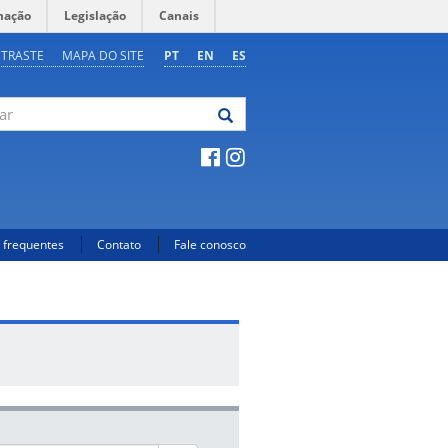
mação
Legislação
Canais
NTRASTE
MAPA DO SITE
PT
EN
ES
 frequentes
Contato
Fale conosco