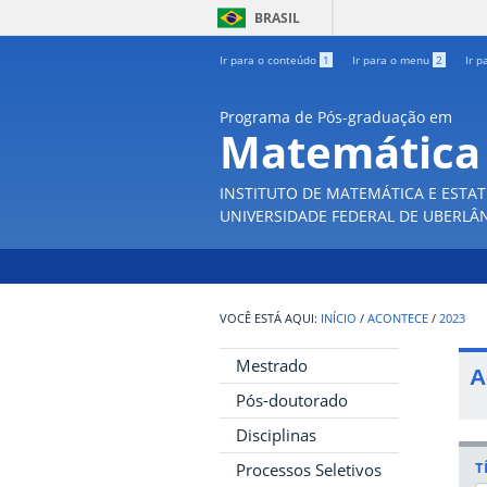
BRASIL
Ir para o conteúdo
1
Ir para o menu
2
Ir p
Programa de Pós-graduação em
Matemática
INSTITUTO DE MATEMÁTICA E ESTAT
UNIVERSIDADE FEDERAL DE UBERLÂ
INÍCIO
/
ACONTECE
/
2023
Mestrado
A
Pós-doutorado
Disciplinas
T
Processos Seletivos