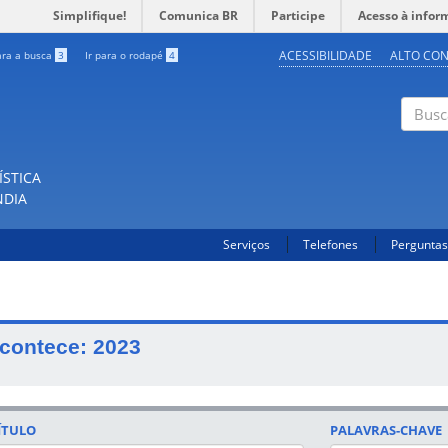
Simplifique!
Comunica BR
Participe
Acesso à infor
ACESSIBILIDADE
ALTO CO
ara a busca
3
Ir para o rodapé
4
Buscar
ÍSTICA
NDIA
Serviços
Telefones
Perguntas
contece: 2023
ÍTULO
PALAVRAS-CHAVE