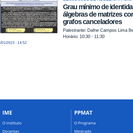
Grau mínimo de identid
álgebras de matrizes co
grafos canceladores
Palestrante: Dafne Campos Lima Be
Horário: 10:30 - 11:30
/01/2023 - 14:52
IME
PPMAT
O Instituto
O Programa
Docentes
Mestrado