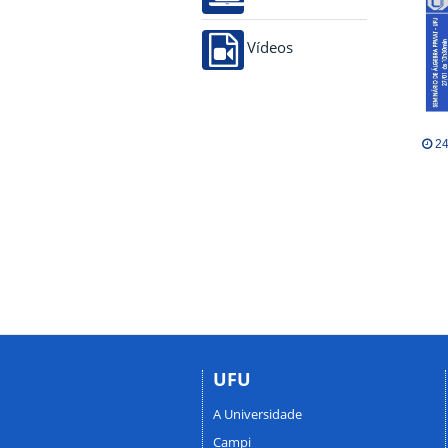
Vídeos
24
UFU
A Universidade
Campi