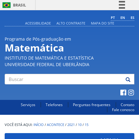
BRASIL
Simplifique!
PT
EN
ES
ACESSIBILIDADE
ALTO CONTRASTE
MAPA DO SITE
Comunica BR
Participe
Programa de Pós-graduação em
Acesso à informação
Matemática
Legislação
INSTITUTO DE MATEMÁTICA E ESTATÍSTICA
Canais
UNIVERSIDADE FEDERAL DE UBERLÂNDIA
Buscar
Serviços
Telefones
Perguntas frequentes
Contato
Fale conosco
INÍCIO
/
ACONTECE
/
2021
/
10
/
15