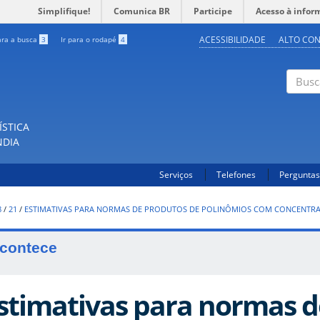
Simplifique!
Comunica BR
Participe
Acesso à infor
ACESSIBILIDADE
ALTO CO
ara a busca
3
Ir para o rodapé
4
Buscar
ÍSTICA
NDIA
Serviços
Telefones
Perguntas
8
/
21
/
ESTIMATIVAS PARA NORMAS DE PRODUTOS DE POLINÔMIOS COM CONCENTRA
contece
stimativas para normas d