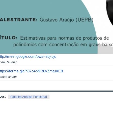
ttp://meet.google.com/pws-nibj-pju
k da Reunião
ttps://forms.gle/h87o4bNR6vZmtuXE8
astre-se em
cos:
Palestra Análise Funcional