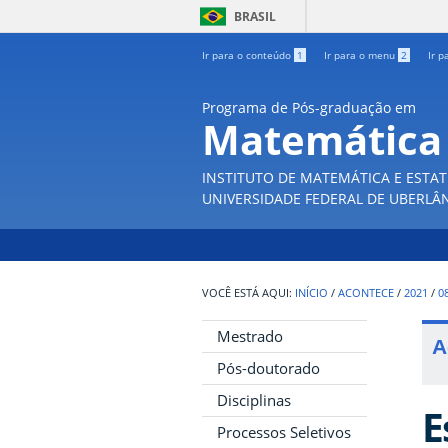
BRASIL
Ir para o conteúdo
1
Ir para o menu
2
Ir p
Programa de Pós-graduação em
Matemática
INSTITUTO DE MATEMÁTICA E ESTAT
UNIVERSIDADE FEDERAL DE UBERLÂ
INÍCIO
/
ACONTECE
/
2021
/
0
Mestrado
A
Pós-doutorado
Disciplinas
E
Processos Seletivos