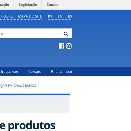
mação
Legislação
Canais
NTRASTE
MAPA DO SITE
PT
EN
ES
 frequentes
Contato
Fale conosco
ÇÃO EM GRAUS BAIXOS
e produtos