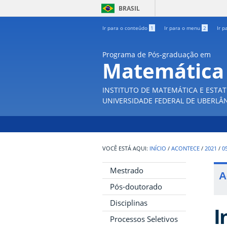
BRASIL
Ir para o conteúdo
1
Ir para o menu
2
Ir p
Programa de Pós-graduação em
Matemática
INSTITUTO DE MATEMÁTICA E ESTAT
UNIVERSIDADE FEDERAL DE UBERLÂ
INÍCIO
/
ACONTECE
/
2021
/
0
Mestrado
A
Pós-doutorado
Disciplinas
I
Processos Seletivos