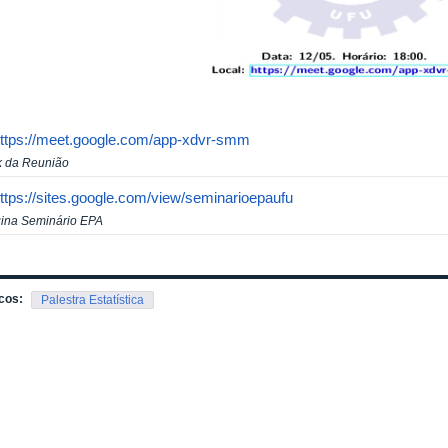
ttps://meet.google.com/app-xdvr-smm
k da Reunião
ttps://sites.google.com/view/seminarioepaufu
ina Seminário EPA
cos:
Palestra Estatística