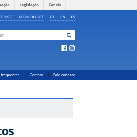
mação
Legislação
Canais
NTRASTE
MAPA DO SITE
PT
EN
ES
 frequentes
Contato
Fale conosco
tos