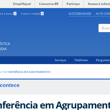
Simplifique!
Comunica BR
Participe
Acesso à infor
ACESSIBILIDADE
ALTO CO
ara a busca
3
Ir para o rodapé
4
Buscar
ÍSTICA
NDIA
Serviços
Telefones
Perguntas
5
/
12
/
INFERÊNCIA EM AGRUPAMENTOS
contece
nferência em Agrupamen