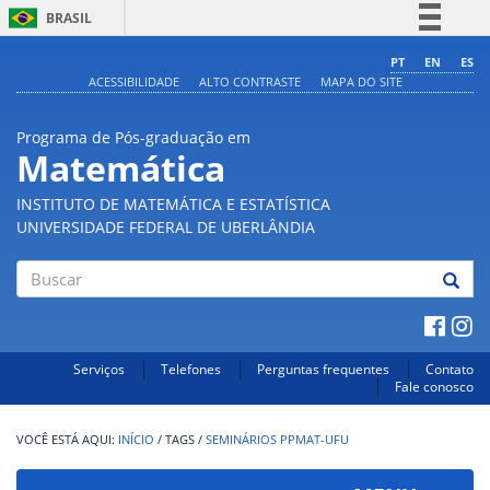
BRASIL
Simplifique!
PT
EN
ES
ACESSIBILIDADE
ALTO CONTRASTE
MAPA DO SITE
Comunica BR
Participe
Programa de Pós-graduação em
Acesso à informação
Matemática
Legislação
INSTITUTO DE MATEMÁTICA E ESTATÍSTICA
Canais
UNIVERSIDADE FEDERAL DE UBERLÂNDIA
Buscar
Serviços
Telefones
Perguntas frequentes
Contato
Fale conosco
INÍCIO
/
TAGS
/
SEMINÁRIOS PPMAT-UFU