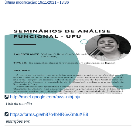
Última modificação: 19/11/2021 - 13:36
http://meet.google.com/pws-nibj-pju
Link da reunião
https://forms.gle/h87o4bNR6vZmtuXE8
Inscrições em: