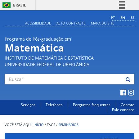
BRASIL
Simplifique!
PT
EN
ES
ACESSIBILIDADE
ALTO CONTRASTE
MAPA DO SITE
Comunica BR
Participe
Programa de Pós-graduação em
Acesso à informação
Matemática
Legislação
INSTITUTO DE MATEMÁTICA E ESTATÍSTICA
Canais
UNIVERSIDADE FEDERAL DE UBERLÂNDIA
Buscar
Serviços
Telefones
Perguntas frequentes
Contato
Fale conosco
INÍCIO
/
TAGS
/
SEMINÁRIOS