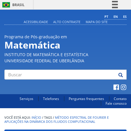
BRASIL
Simplifique!
PT
EN
ES
ACESSIBILIDADE
ALTO CONTRASTE
MAPA DO SITE
Comunica BR
Participe
Programa de Pós-graduação em
Acesso à informação
Matemática
Legislação
INSTITUTO DE MATEMÁTICA E ESTATÍSTICA
Canais
UNIVERSIDADE FEDERAL DE UBERLÂNDIA
Buscar
Serviços
Telefones
Perguntas frequentes
Contato
Fale conosco
INÍCIO
/
TAGS
/
MÉTODO ESPECTRAL DE FOURIER E
APLICAÇÕES NA DINÂMICA DOS FLUIDOS COMPUTACIONAL