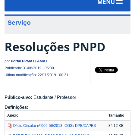
MENU
Toggle
navigat
Serviço
Resoluções PNPD
por
Portal PPMAT FAMAT
Publicado: 31/08/2019 - 06:00
Última modificação: 22/11/2019 - 00:31
Público-alvo:
Estudante / Professor
Definições:
Anexo
Tamanho
Ofício Circular nº 006-56/2013- CGSI/ DPB/CAPES
34.12 KB