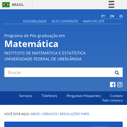
BRASIL
Simplifique!
PT
EN
ES
ACESSIBILIDADE
ALTO CONTRASTE
MAPA DO SITE
Comunica BR
Participe
Programa de Pós-graduação em
Acesso à informação
Matemática
Legislação
INSTITUTO DE MATEMÁTICA E ESTATÍSTICA
Canais
UNIVERSIDADE FEDERAL DE UBERLÂNDIA
Buscar
Serviços
Telefones
Perguntas frequentes
Contato
Fale conosco
INÍCIO
/
SERVICOS
/
RESOLUÇÕES PNPD