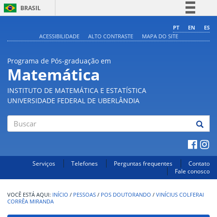
BRASIL
Simplifique!
PT
EN
ES
ACESSIBILIDADE
ALTO CONTRASTE
MAPA DO SITE
Comunica BR
Participe
Programa de Pós-graduação em
Acesso à informação
Matemática
Legislação
INSTITUTO DE MATEMÁTICA E ESTATÍSTICA
Canais
UNIVERSIDADE FEDERAL DE UBERLÂNDIA
Buscar
Serviços
Telefones
Perguntas frequentes
Contato
Fale conosco
INÍCIO
/
PESSOAS
/
POS DOUTORANDO
/
VINÍCIUS COLFERAI
CORRÊA MIRANDA