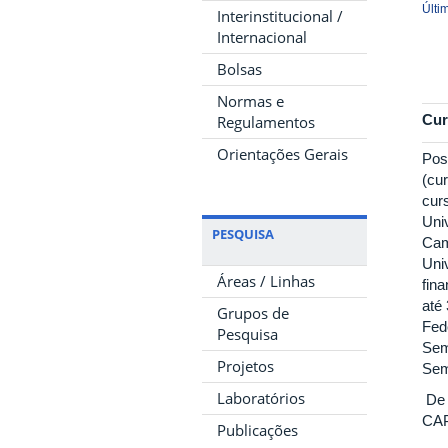
Últi
Interinstitucional /
Internacional
Bolsas
Normas e
Cur
Regulamentos
Orientações Gerais
Pos
(cu
cur
Uni
PESQUISA
Cam
Uni
Áreas / Linhas
fin
até
Grupos de
Fed
Pesquisa
Sem
Projetos
Sem
Laboratórios
De 
CAP
Publicações