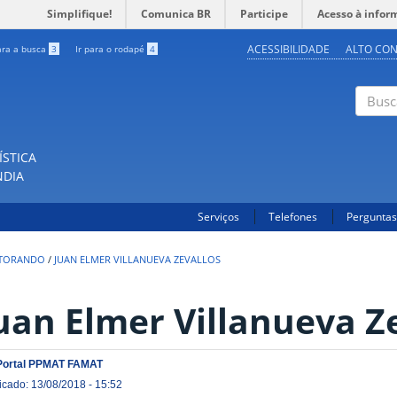
Simplifique!
Comunica BR
Participe
Acesso à infor
ACESSIBILIDADE
ALTO CO
ara a busca
3
Ir para o rodapé
4
Buscar
ÍSTICA
NDIA
Serviços
Telefones
Perguntas
TORANDO
/
JUAN ELMER VILLANUEVA ZEVALLOS
uan Elmer Villanueva Z
Portal PPMAT FAMAT
icado: 13/08/2018 - 15:52