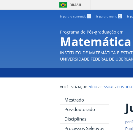
BRASIL
Ir para o conteúdo
1
Ir para o menu
2
Ir p
Programa de Pós-graduação em
Matemática
INSTITUTO DE MATEMÁTICA E ESTAT
UNIVERSIDADE FEDERAL DE UBERLÂ
INÍCIO
/
PESSOAS
/
POS DOU
Mestrado
J
Pós-doutorado
Disciplinas
por
Processos Seletivos
Publ