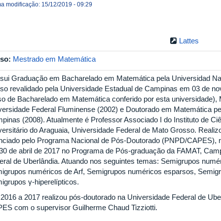
ma modificação: 15/12/2019 - 09:29
Lattes
so:
Mestrado em Matemática
sui Graduação em Bacharelado em Matemática pela Universidad Na
rso revalidado pela Universidade Estadual de Campinas em 03 de n
so de Bacharelado em Matemática conferido por esta universidade),
versidade Federal Fluminense (2002) e Doutorado em Matemática pe
pinas (2008). Atualmente é Professor Associado I do Instituto de C
versitário do Araguaia, Universidade Federal de Mato Grosso. Realiz
anciado pelo Programa Nacional de Pós-Doutorado (PNPD/CAPES), n
 30 de abril de 2017 no Programa de Pós-graduação da FAMAT, Cam
eral de Uberlândia. Atuando nos seguintes temas: Semigrupos numér
igrupos numéricos de Arf, Semigrupos numéricos esparsos, Semig
igrupos γ-hiperelípticos.
2016 a 2017 realizou pós-doutorado na Universidade Federal de Ub
ES com o supervisor Guilherme Chaud Tizziotti.