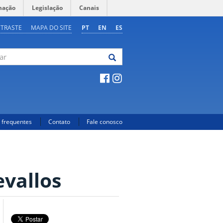
mação
Legislação
Canais
NTRASTE
MAPA DO SITE
PT
EN
ES
 frequentes
Contato
Fale conosco
evallos