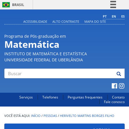
BRASIL
Simplifique!
PT
EN
ES
ACESSIBILIDADE
ALTO CONTRASTE
MAPA DO SITE
Comunica BR
Participe
Programa de Pós-graduação em
Acesso à informação
Matemática
Legislação
INSTITUTO DE MATEMÁTICA E ESTATÍSTICA
Canais
UNIVERSIDADE FEDERAL DE UBERLÂNDIA
Buscar
Serviços
Telefones
Perguntas frequentes
Contato
Fale conosco
INÍCIO
/
PESSOAS
/
HERIVELTO MARTINS BORGES FILHO