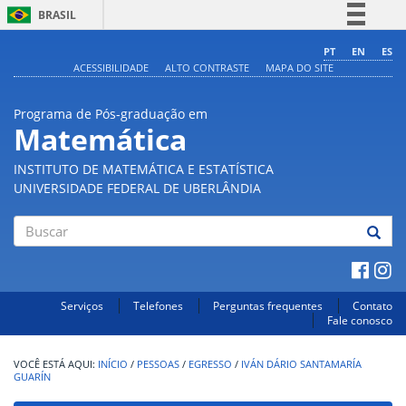
BRASIL
Simplifique!
PT
EN
ES
ACESSIBILIDADE
ALTO CONTRASTE
MAPA DO SITE
Comunica BR
Participe
Programa de Pós-graduação em
Acesso à informação
Matemática
Legislação
INSTITUTO DE MATEMÁTICA E ESTATÍSTICA
Canais
UNIVERSIDADE FEDERAL DE UBERLÂNDIA
Buscar
Serviços
Telefones
Perguntas frequentes
Contato
Fale conosco
INÍCIO
/
PESSOAS
/
EGRESSO
/
IVÁN DÁRIO SANTAMARÍA
GUARÍN