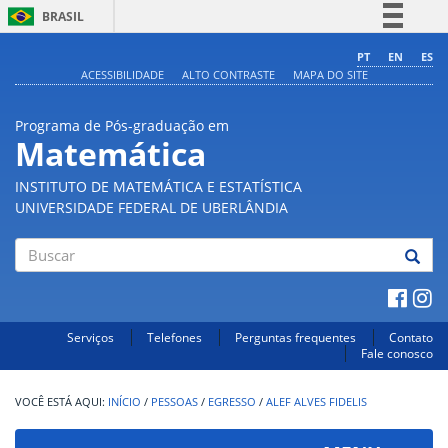
BRASIL
Simplifique!
PT
EN
ES
ACESSIBILIDADE
ALTO CONTRASTE
MAPA DO SITE
Comunica BR
Participe
Programa de Pós-graduação em
Acesso à informação
Matemática
Legislação
INSTITUTO DE MATEMÁTICA E ESTATÍSTICA
Canais
UNIVERSIDADE FEDERAL DE UBERLÂNDIA
Buscar
Serviços
Telefones
Perguntas frequentes
Contato
Fale conosco
INÍCIO
/
PESSOAS
/
EGRESSO
/
ALEF ALVES FIDELIS