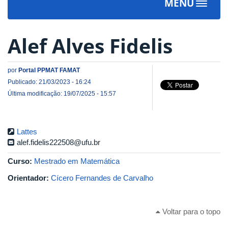
MENU
Toggle
navigat
Alef Alves Fidelis
por
Portal PPMAT FAMAT
Publicado: 21/03/2023 - 16:24
Última modificação: 19/07/2025 - 15:57
Lattes
alef.fidelis222508@ufu.br
Curso:
Mestrado em Matemática
Orientador:
Cícero Fernandes de Carvalho
Voltar para o topo