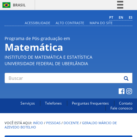
BRASIL
Simplifique!
PT
EN
ES
ACESSIBILIDADE
ALTO CONTRASTE
MAPA DO SITE
Comunica BR
Participe
Programa de Pós-graduação em
Acesso à informação
Matemática
Legislação
INSTITUTO DE MATEMÁTICA E ESTATÍSTICA
Canais
UNIVERSIDADE FEDERAL DE UBERLÂNDIA
Buscar
Serviços
Telefones
Perguntas frequentes
Contato
Fale conosco
INÍCIO
/
PESSOAS
/
DOCENTE
/
GERALDO MÁRCIO DE
AZEVEDO BOTELHO