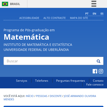
BRASIL
Simplifique!
PT
EN
ES
ACESSIBILIDADE
ALTO CONTRASTE
MAPA DO SITE
Comunica BR
Participe
Programa de Pós-graduação em
Acesso à informação
Matemática
Legislação
INSTITUTO DE MATEMÁTICA E ESTATÍSTICA
Canais
UNIVERSIDADE FEDERAL DE UBERLÂNDIA
Buscar
Serviços
Telefones
Perguntas frequentes
Contato
Fale conosco
INÍCIO
/
PESSOAS
/
DISCENTE
/
JOSÉ ARMANDO OLIVEIRA
MENDES