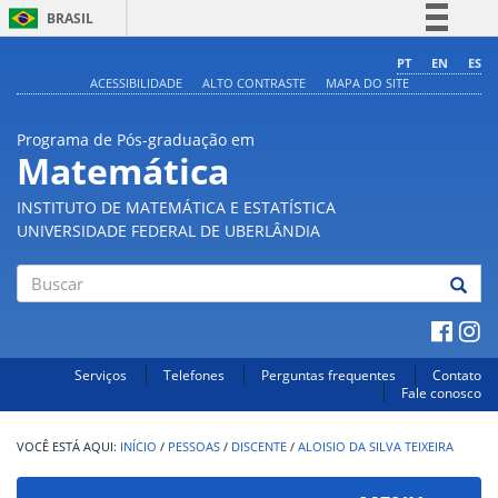
BRASIL
Simplifique!
PT
EN
ES
ACESSIBILIDADE
ALTO CONTRASTE
MAPA DO SITE
Comunica BR
Participe
Programa de Pós-graduação em
Acesso à informação
Matemática
Legislação
INSTITUTO DE MATEMÁTICA E ESTATÍSTICA
Canais
UNIVERSIDADE FEDERAL DE UBERLÂNDIA
Buscar
Serviços
Telefones
Perguntas frequentes
Contato
Fale conosco
INÍCIO
/
PESSOAS
/
DISCENTE
/
ALOISIO DA SILVA TEIXEIRA