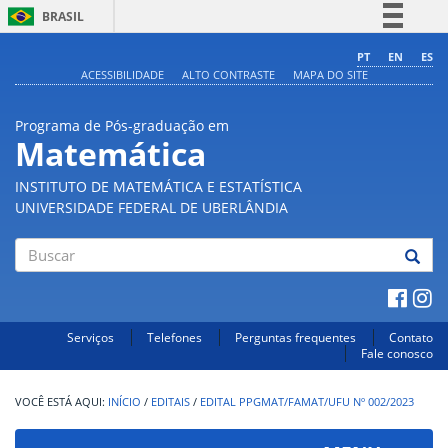
BRASIL
Simplifique!
PT
EN
ES
ACESSIBILIDADE
ALTO CONTRASTE
MAPA DO SITE
Comunica BR
Participe
Programa de Pós-graduação em
Acesso à informação
Matemática
Legislação
INSTITUTO DE MATEMÁTICA E ESTATÍSTICA
Canais
UNIVERSIDADE FEDERAL DE UBERLÂNDIA
Buscar
Serviços
Telefones
Perguntas frequentes
Contato
Fale conosco
INÍCIO
/
EDITAIS
/
EDITAL PPGMAT/FAMAT/UFU Nº 002/2023