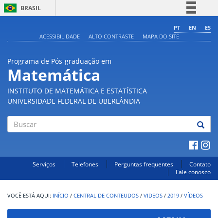
BRASIL
Simplifique!
PT
EN
ES
ACESSIBILIDADE
ALTO CONTRASTE
MAPA DO SITE
Comunica BR
Participe
Programa de Pós-graduação em
Acesso à informação
Matemática
Legislação
INSTITUTO DE MATEMÁTICA E ESTATÍSTICA
Canais
UNIVERSIDADE FEDERAL DE UBERLÂNDIA
Buscar
Serviços
Telefones
Perguntas frequentes
Contato
Fale conosco
INÍCIO
/
CENTRAL DE CONTEUDOS
/
VIDEOS
/
2019
/
VÍDEOS