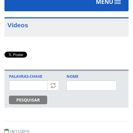
MENU
Toggle
navigat
Vídeos
PALAVRAS-CHAVE
NOME
PESQUISAR
18/11/2019