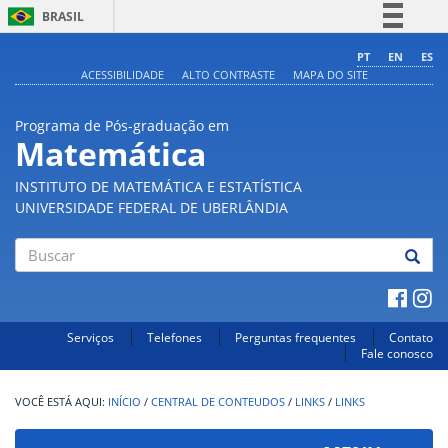
BRASIL
Simplifique!
PT
EN
ES
ACESSIBILIDADE
ALTO CONTRASTE
MAPA DO SITE
Comunica BR
Participe
Programa de Pós-graduação em
Acesso à informação
Matemática
Legislação
INSTITUTO DE MATEMÁTICA E ESTATÍSTICA
Canais
UNIVERSIDADE FEDERAL DE UBERLÂNDIA
Buscar
Serviços
Telefones
Perguntas frequentes
Contato
Fale conosco
INÍCIO
/
CENTRAL DE CONTEUDOS
/
LINKS
/
LINKS