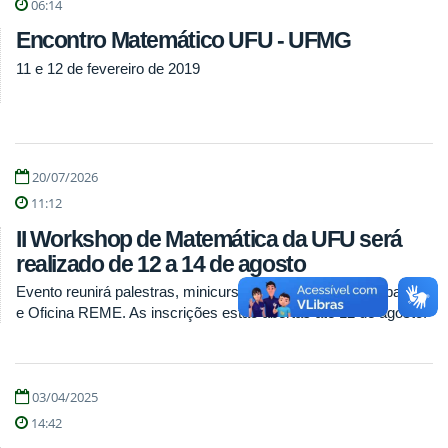
06:14
Encontro Matemático UFU - UFMG
11 e 12 de fevereiro de 2019
20/07/2026
11:12
II Workshop de Matemática da UFU será
realizado de 12 a 14 de agosto
Evento reunirá palestras, minicurso, apresentação de trabalhos
e Oficina REME. As inscrições estão abertas até 12 de agosto.
03/04/2025
14:42