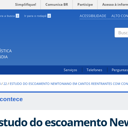
Simplifique!
Comunica BR
Participe
Acesso à infor
ACESSIBILIDADE
ALTO CO
ara a busca
3
Ir para o rodapé
4
Buscar
ÍSTICA
NDIA
Serviços
Telefones
Perguntas
4
/
22
/
ESTUDO DO ESCOAMENTO NEWTONIANO EM CANTOS REENTRANTES COM CON
contece
studo do escoamento Ne