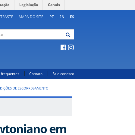
mação
Legislação
Canais
NTRASTE
MAPA DO SITE
PT
EN
ES
 frequentes
Contato
Fale conosco
DIÇÕES DE ESCORREGAMENTO
wtoniano em