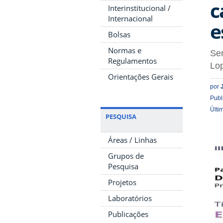
c
Interinstitucional /
Internacional
e
Bolsas
Normas e
Se
Regulamentos
Lop
Orientações Gerais
por
Publ
Últi
PESQUISA
Áreas / Linhas
Grupos de
Pesquisa
Projetos
Laboratórios
Publicações