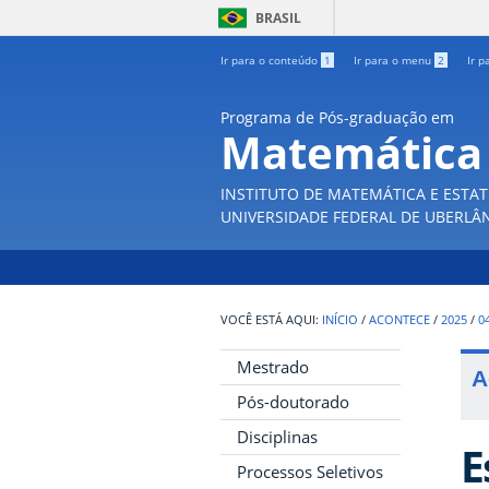
BRASIL
Ir para o conteúdo
1
Ir para o menu
2
Ir p
Programa de Pós-graduação em
Matemática
INSTITUTO DE MATEMÁTICA E ESTAT
UNIVERSIDADE FEDERAL DE UBERLÂ
INÍCIO
/
ACONTECE
/
2025
/
0
Mestrado
A
Pós-doutorado
Disciplinas
E
Processos Seletivos