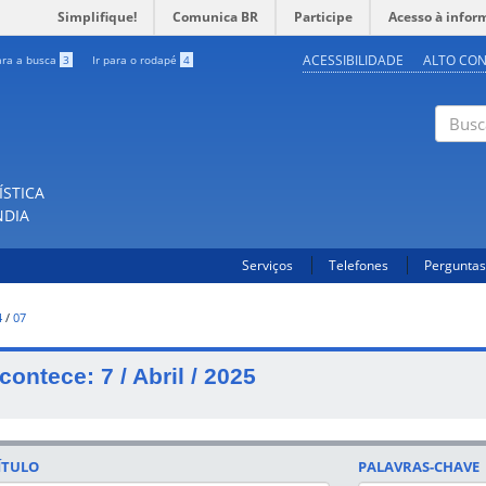
Simplifique!
Comunica BR
Participe
Acesso à infor
ACESSIBILIDADE
ALTO CO
ara a busca
3
Ir para o rodapé
4
Buscar
ÍSTICA
NDIA
Serviços
Telefones
Perguntas
4
/
07
contece: 7 / Abril / 2025
ÍTULO
PALAVRAS-CHAVE