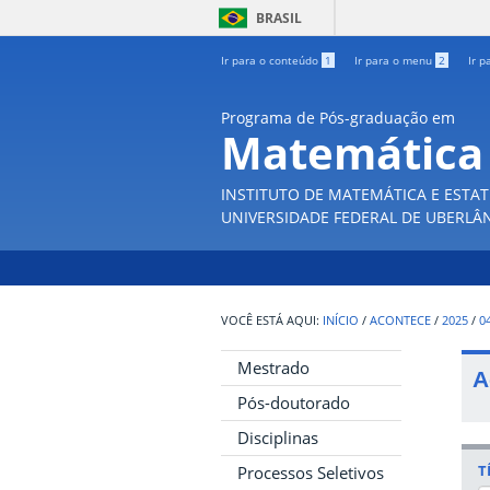
BRASIL
Ir para o conteúdo
1
Ir para o menu
2
Ir p
Programa de Pós-graduação em
Matemática
INSTITUTO DE MATEMÁTICA E ESTAT
UNIVERSIDADE FEDERAL DE UBERLÂ
INÍCIO
/
ACONTECE
/
2025
/
0
Mestrado
A
Pós-doutorado
Disciplinas
T
Processos Seletivos