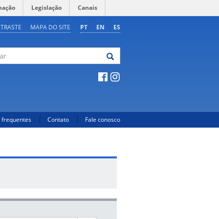
mação
Legislação
Canais
NTRASTE
MAPA DO SITE
PT
EN
ES
 frequentes
Contato
Fale conosco