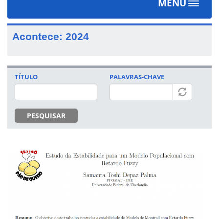
MENU
Toggle
navigat
Acontece: 2024
TÍTULO
PALAVRAS-CHAVE
PESQUISAR