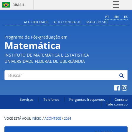
BRASIL
Simplifique!
PT
EN
ES
ACESSIBILIDADE
ALTO CONTRASTE
MAPA DO SITE
Comunica BR
Participe
Programa de Pós-graduação em
Acesso à informação
Matemática
Legislação
INSTITUTO DE MATEMÁTICA E ESTATÍSTICA
Canais
UNIVERSIDADE FEDERAL DE UBERLÂNDIA
Buscar
Serviços
Telefones
Perguntas frequentes
Contato
Fale conosco
INÍCIO
/
ACONTECE
/
2024