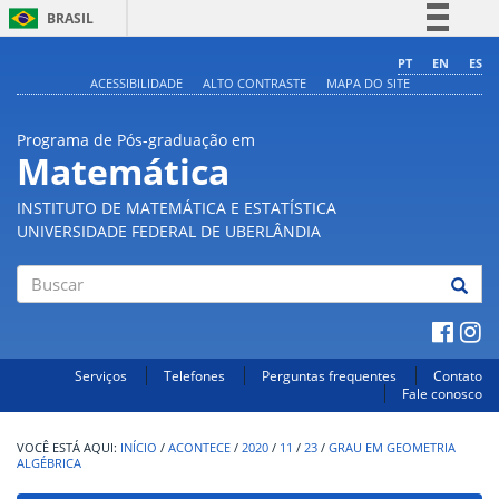
BRASIL
Simplifique!
PT
EN
ES
ACESSIBILIDADE
ALTO CONTRASTE
MAPA DO SITE
Comunica BR
Participe
Programa de Pós-graduação em
Acesso à informação
Matemática
Legislação
INSTITUTO DE MATEMÁTICA E ESTATÍSTICA
Canais
UNIVERSIDADE FEDERAL DE UBERLÂNDIA
Buscar
Serviços
Telefones
Perguntas frequentes
Contato
Fale conosco
INÍCIO
/
ACONTECE
/
2020
/
11
/
23
/
GRAU EM GEOMETRIA
ALGÉBRICA