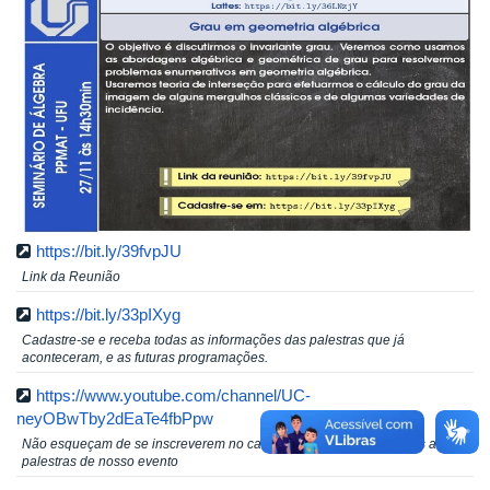
https://bit.ly/39fvpJU
Link da Reunião
https://bit.ly/33pIXyg
Cadastre-se e receba todas as informações das palestras que já
aconteceram, e as futuras programações.
https://www.youtube.com/channel/UC-
neyOBwTby2dEaTe4fbPpw
Não esqueçam de se inscreverem no canal onde encontrarão todas as
palestras de nosso evento