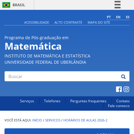
BRASIL
Simplifique!
PT
EN
ES
ACESSIBILIDADE
ALTO CONTRASTE
MAPA DO SITE
Comunica BR
Participe
Programa de Pós-graduação em
Acesso à informação
Matemática
Legislação
INSTITUTO DE MATEMÁTICA E ESTATÍSTICA
Canais
UNIVERSIDADE FEDERAL DE UBERLÂNDIA
Buscar
Serviços
Telefones
Perguntas frequentes
Contato
Fale conosco
INÍCIO
/
SERVICOS
/
HORÁRIOS DE AULAS 2026-2