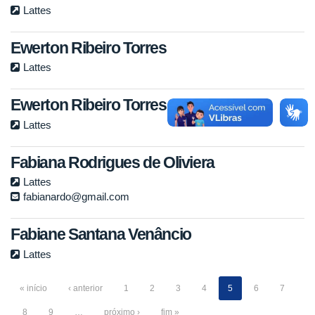
Lattes
Ewerton Ribeiro Torres
Lattes
Ewerton Ribeiro Torres
Lattes
Fabiana Rodrigues de Oliviera
Lattes
fabianardo@gmail.com
Fabiane Santana Venâncio
Lattes
« início
‹ anterior
1
2
3
4
5
6
7
8
9
…
próximo ›
fim »