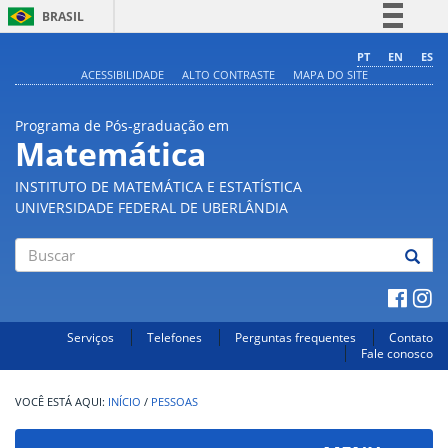
BRASIL
Simplifique!
PT
EN
ES
ACESSIBILIDADE
ALTO CONTRASTE
MAPA DO SITE
Comunica BR
Participe
Programa de Pós-graduação em
Acesso à informação
Matemática
Legislação
INSTITUTO DE MATEMÁTICA E ESTATÍSTICA
Canais
UNIVERSIDADE FEDERAL DE UBERLÂNDIA
Buscar
Serviços
Telefones
Perguntas frequentes
Contato
Fale conosco
INÍCIO
/
PESSOAS