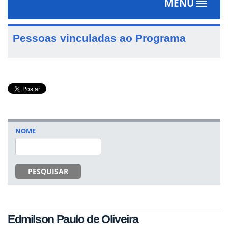
MENU
Toggle
navigat
Pessoas vinculadas ao Programa
NOME
PESQUISAR
Edmilson Paulo de Oliveira