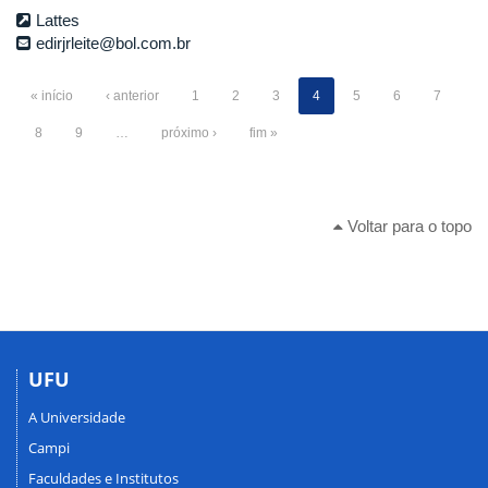
Lattes
edirjrleite@bol.com.br
« início
‹ anterior
1
2
3
4
5
6
7
8
9
…
próximo ›
fim »
Voltar para o topo
UFU
A Universidade
Campi
Faculdades e Institutos