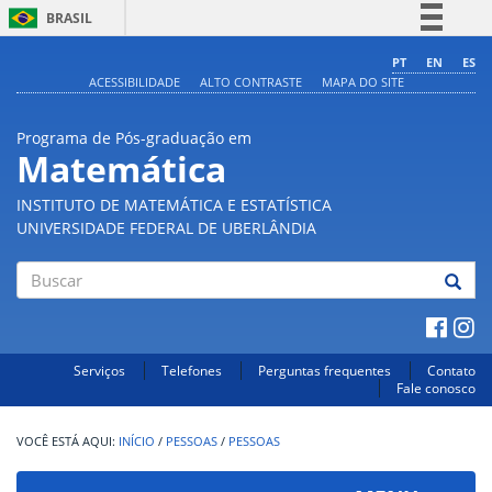
BRASIL
Simplifique!
PT
EN
ES
ACESSIBILIDADE
ALTO CONTRASTE
MAPA DO SITE
Comunica BR
Participe
Programa de Pós-graduação em
Acesso à informação
Matemática
Legislação
INSTITUTO DE MATEMÁTICA E ESTATÍSTICA
Canais
UNIVERSIDADE FEDERAL DE UBERLÂNDIA
Buscar
Serviços
Telefones
Perguntas frequentes
Contato
Fale conosco
INÍCIO
/
PESSOAS
/
PESSOAS