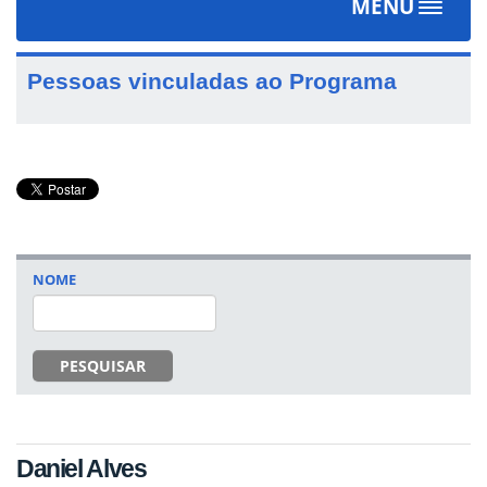
MENU
Toggle
navigat
Pessoas vinculadas ao Programa
NOME
PESQUISAR
Daniel Alves