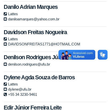
Danilo Adrian Marques
Lattes
daniloamarques@yahoo.com.br
Davidson Freitas Nogueira
Lattes
DAVIDSONFREITAS1771@HOTMAIL.COM
Denilson Rodrigues Júnior
denilson.rodrigues@ufu.br
Dylene Agda Souza de Barros
Lattes
dylene@ufu.br
+55 34 3230-9461
Edir Júnior Ferreira Leite